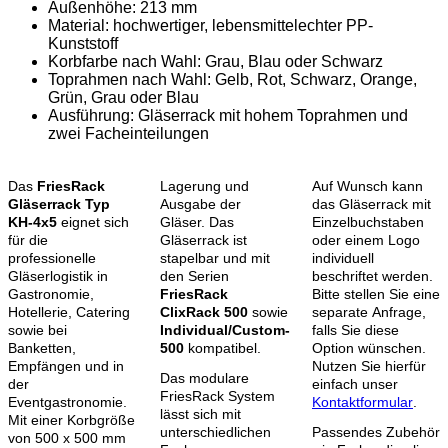
Außenhöhe: 213 mm
Material: hochwertiger, lebensmittelechter PP-
Kunststoff
Korbfarbe nach Wahl: Grau, Blau oder Schwarz
Toprahmen nach Wahl: Gelb, Rot, Schwarz, Orange,
Grün, Grau oder Blau
Ausführung: Gläserrack mit hohem Toprahmen und
zwei Facheinteilungen
Das
FriesRack
Lagerung und
Auf Wunsch kann
Gläserrack Typ
Ausgabe der
das Gläserrack mit
KH-4x5
eignet sich
Gläser. Das
Einzelbuchstaben
für die
Gläserrack ist
oder einem Logo
professionelle
stapelbar und mit
individuell
Gläserlogistik in
den Serien
beschriftet werden.
Gastronomie,
FriesRack
Bitte stellen Sie eine
Hotellerie, Catering
ClixRack 500
sowie
separate Anfrage,
sowie bei
Individual/Custom-
falls Sie diese
Banketten,
500
kompatibel.
Option wünschen.
Empfängen und in
Nutzen Sie hierfür
Das modulare
der
einfach unser
FriesRack System
Eventgastronomie.
Kontaktformular
.
lässt sich mit
Mit einer Korbgröße
unterschiedlichen
Passendes Zubehör
von 500 x 500 mm