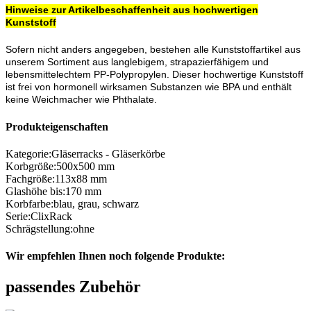
Hinweise zur Artikelbeschaffenheit aus hochwertigen
Kunststoff
Sofern nicht anders angegeben, bestehen alle Kunststoffartikel aus
unserem Sortiment aus langlebigem, strapazierfähigem und
lebensmittelechtem PP-Polypropylen. Dieser hochwertige Kunststoff
ist frei von hormonell wirksamen Substanzen wie BPA und enthält
keine Weichmacher wie Phthalate.
Produkteigenschaften
Kategorie
:
Gläserracks - Gläserkörbe
Korbgröße
:
500x500 mm
Fachgröße
:
113x88 mm
Glashöhe bis
:
170 mm
Korbfarbe
:
blau
,
grau
,
schwarz
Serie
:
ClixRack
Schrägstellung
:
ohne
Wir empfehlen Ihnen noch folgende Produkte:
passendes Zubehör