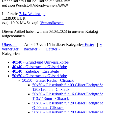
Doppelkorbrolli für Spülkörbe 500x500 mm
mit zwei Kunststoff Abtropfwannen AWAW
Lieferzeit:
7-14 Arbeitstage
1.239,00 EUR
zzgl. 19 % MwSt. zzgl.
Versandkosten
Diesen Artikel haben wir am 03.03.2023 in unseren Katalog
aufgenommen.
Übersicht
| Artikel
7 von 15
in dieser Kategorie
« Erster
|
«
vorheriger
|
nächster »
|
Letzter »
Kategorien
40x40 - Grund-und Universalkörbe
40x40 - Gläserracks - Gläserkörbe
40x40 - Zubehör - Ersatzteile
50x50 - Gläserracks - Gläserkörbe
50x50 - Gläser Racks - Clixrack
50x50 - Gläserkorb für 09 Gläser Fachgröße
120x120mm - Clixrack
50x50 - Gläserkorb für 16 Gläser Fachgröße
113x113mm - Clixrack
50x50 - Gläserkorb für 20 Gläser Fachgröße
Ø-99mm - Clixrack
50x50 - Gläserkorb für 20 Gläser Fachgröße