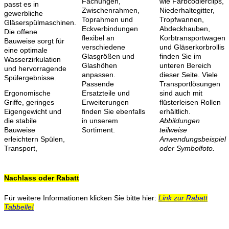
Fachungen,
wie Farbcodierclips,
passt es in
Zwischenrahmen,
Niederhaltegitter,
gewerbliche
Toprahmen und
Tropfwannen,
Gläserspülmaschinen.
Eckverbindungen
Abdeckhauben,
Die offene
flexibel an
Korbtransportwagen
Bauweise sorgt für
verschiedene
und Gläserkorbrollis
eine optimale
Glasgrößen und
finden Sie im
Wasserzirkulation
Glashöhen
unteren Bereich
und hervorragende
anpassen.
dieser Seite. Viele
Spülergebnisse.
Passende
Transportlösungen
Ergonomische
Ersatzteile und
sind auch mit
Griffe, geringes
Erweiterungen
flüsterleisen Rollen
Eigengewicht und
finden Sie ebenfalls
erhältlich.
die stabile
in unserem
Abbildungen
Bauweise
Sortiment.
teilweise
erleichtern Spülen,
Anwendungsbeispiel
Transport,
oder Symbolfoto.
Nachlass oder Rabatt
Für weitere Informationen klicken Sie bitte hier:
Link zur Rabatt
Tabbelle!