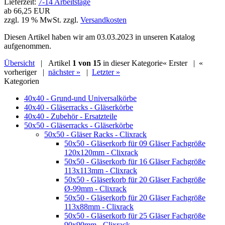
Lieferzeit:
7-14 Arbeitstage
ab
66,25 EUR
zzgl. 19 % MwSt. zzgl.
Versandkosten
Diesen Artikel haben wir am 03.03.2023 in unseren Katalog
aufgenommen.
Übersicht
| Artikel
1 von 15
in dieser Kategorie
« Erster
|
«
vorheriger
|
nächster »
|
Letzter »
Kategorien
40x40 - Grund-und Universalkörbe
40x40 - Gläserracks - Gläserkörbe
40x40 - Zubehör - Ersatzteile
50x50 - Gläserracks - Gläserkörbe
50x50 - Gläser Racks - Clixrack
50x50 - Gläserkorb für 09 Gläser Fachgröße
120x120mm - Clixrack
50x50 - Gläserkorb für 16 Gläser Fachgröße
113x113mm - Clixrack
50x50 - Gläserkorb für 20 Gläser Fachgröße
Ø-99mm - Clixrack
50x50 - Gläserkorb für 20 Gläser Fachgröße
113x88mm - Clixrack
50x50 - Gläserkorb für 25 Gläser Fachgröße
90x90mm - Clixrack