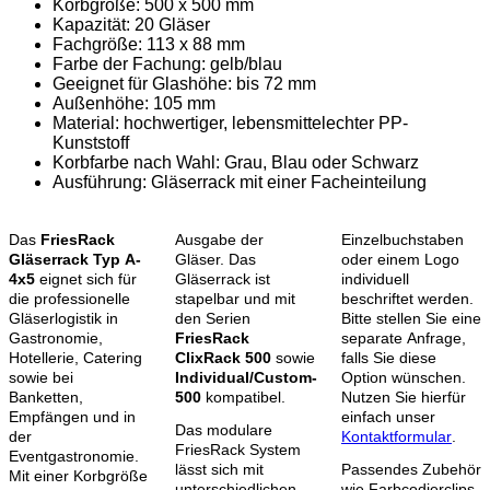
Korbgröße: 500 x 500 mm
Kapazität: 20 Gläser
Fachgröße: 113 x 88 mm
Farbe der Fachung: gelb/blau
Geeignet für Glashöhe: bis 72 mm
Außenhöhe: 105 mm
Material: hochwertiger, lebensmittelechter PP-
Kunststoff
Korbfarbe nach Wahl: Grau, Blau oder Schwarz
Ausführung: Gläserrack mit einer Facheinteilung
Das
FriesRack
Ausgabe der
Einzelbuchstaben
Gläserrack Typ A-
Gläser. Das
oder einem Logo
4x5
eignet sich für
Gläserrack ist
individuell
die professionelle
stapelbar und mit
beschriftet werden.
Gläserlogistik in
den Serien
Bitte stellen Sie eine
Gastronomie,
FriesRack
separate Anfrage,
Hotellerie, Catering
ClixRack 500
sowie
falls Sie diese
sowie bei
Individual/Custom-
Option wünschen.
Banketten,
500
kompatibel.
Nutzen Sie hierfür
Empfängen und in
einfach unser
Das modulare
der
Kontaktformular
.
FriesRack System
Eventgastronomie.
lässt sich mit
Passendes Zubehör
Mit einer Korbgröße
unterschiedlichen
wie Farbcodierclips,