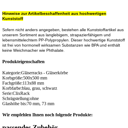
Hinweise zur Artikelbeschaffenheit aus hochwertigen
Kunststoff
Sofern nicht anders angegeben, bestehen alle Kunststoffartikel aus
unserem Sortiment aus langlebigem, strapazierfähigem und
lebensmittelechtem PP-Polypropylen. Dieser hochwertige Kunststoff
ist frei von hormonell wirksamen Substanzen wie BPA und enthält
keine Weichmacher wie Phthalate.
Produkteigenschaften
Kategorie
:
Gläserracks - Gläserkörbe
Korbgröße
:
500x500 mm
Fachgröße
:
113x88 mm
Korbfarbe
:
blau
,
grau
,
schwarz
Serie
:
ClixRack
Schrägstellung
:
ohne
Glashöhe bis
:
70 mm
,
73 mm
Wir empfehlen Ihnen noch folgende Produkte:
passendes Zubehör