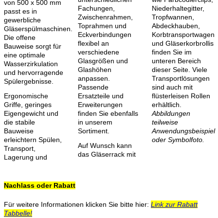
von 500 x 500 mm
Fachungen,
Niederhaltegitter,
passt es in
Zwischenrahmen,
Tropfwannen,
gewerbliche
Toprahmen und
Abdeckhauben,
Gläserspülmaschinen.
Eckverbindungen
Korbtransportwagen
Die offene
flexibel an
und Gläserkorbrollis
Bauweise sorgt für
verschiedene
finden Sie im
eine optimale
Glasgrößen und
unteren Bereich
Wasserzirkulation
Glashöhen
dieser Seite. Viele
und hervorragende
anpassen.
Transportlösungen
Spülergebnisse.
Passende
sind auch mit
Ergonomische
Ersatzteile und
flüsterleisen Rollen
Griffe, geringes
Erweiterungen
erhältlich.
Eigengewicht und
finden Sie ebenfalls
Abbildungen
die stabile
in unserem
teilweise
Bauweise
Sortiment.
Anwendungsbeispiel
erleichtern Spülen,
oder Symbolfoto.
Auf Wunsch kann
Transport,
das Gläserrack mit
Lagerung und
Nachlass oder Rabatt
Für weitere Informationen klicken Sie bitte hier:
Link zur Rabatt
Tabbelle!