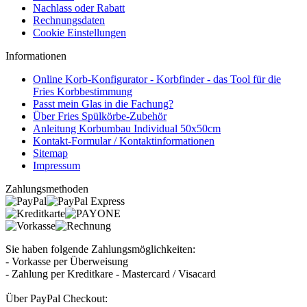
Nachlass oder Rabatt
Rechnungsdaten
Cookie Einstellungen
Informationen
Online Korb-Konfigurator - Korbfinder - das Tool für die
Fries Korbbestimmung
Passt mein Glas in die Fachung?
Über Fries Spülkörbe-Zubehör
Anleitung Korbumbau Individual 50x50cm
Kontakt-Formular / Kontaktinformationen
Sitemap
Impressum
Zahlungsmethoden
Sie haben folgende Zahlungsmöglichkeiten:
- Vorkasse per Überweisung
- Zahlung per Kreditkare - Mastercard / Visacard
Über PayPal Checkout: