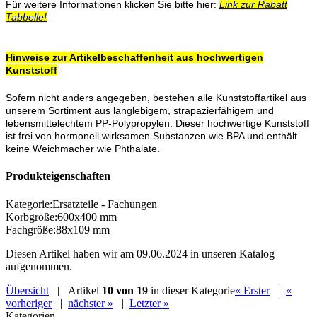
Für weitere Informationen klicken Sie bitte hier:
Link zur Rabatt
Tabbelle!
Hinweise zur Artikelbeschaffenheit aus hochwertigen
Kunststoff
Sofern nicht anders angegeben, bestehen alle Kunststoffartikel aus
unserem Sortiment aus langlebigem, strapazierfähigem und
lebensmittelechtem PP-Polypropylen. Dieser hochwertige Kunststoff
ist frei von hormonell wirksamen Substanzen wie BPA und enthält
keine Weichmacher wie Phthalate.
Produkteigenschaften
Kategorie
:
Ersatzteile - Fachungen
Korbgröße
:
600x400 mm
Fachgröße
:
88x109 mm
Diesen Artikel haben wir am 09.06.2024 in unseren Katalog
aufgenommen.
Übersicht
| Artikel
10 von 19
in dieser Kategorie
« Erster
|
«
vorheriger
|
nächster »
|
Letzter »
Kategorien