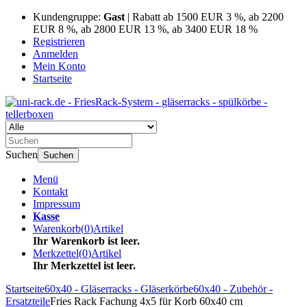
Kundengruppe:
Gast
| Rabatt ab 1500 EUR 3 %, ab 2200
EUR 8 %, ab 2800 EUR 13 %, ab 3400 EUR 18 %
Registrieren
Anmelden
Mein Konto
Startseite
Suchen
Suchen
Menü
Kontakt
Impressum
Kasse
Warenkorb
(
0
)
Artikel
Ihr Warenkorb ist leer.
Merkzettel
(
0
)
Artikel
Ihr Merkzettel ist leer.
Startseite
60x40 - Gläserracks - Gläserkörbe
60x40 - Zubehör -
Ersatzteile
Fries Rack Fachung 4x5 für Korb 60x40 cm