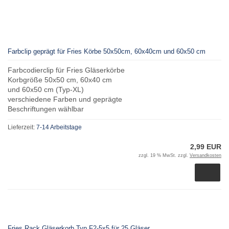
Farbclip geprägt für Fries Körbe 50x50cm, 60x40cm und 60x50 cm
Farbcodierclip für Fries Gläserkörbe
Korbgröße 50x50 cm, 60x40 cm
und 60x50 cm (Typ-XL)
verschiedene Farben und geprägte
Beschriftungen wählbar
Lieferzeit:
7-14 Arbeitstage
2,99 EUR
zzgl. 19 % MwSt. zzgl.
Versandkosten
Fries Rack Gläserkorb Typ F2-5x5 für 25 Gläser