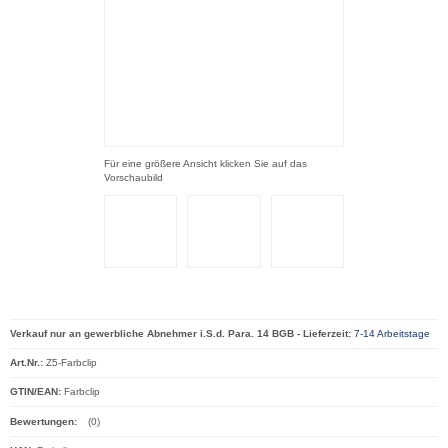
Für eine größere Ansicht klicken Sie auf das
Vorschaubild
Verkauf nur an gewerbliche Abnehmer i.S.d. Para. 14 BGB - Lieferzeit:
7-14 Arbeitstage
Art.Nr.:
Z5-Farbclip
GTIN/EAN:
Farbclip
Bewertungen:
(0)