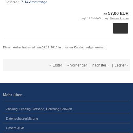
Lieferzeit:
7-14 Arbeitstage
57,00 EUR
ab
zzgl. 19 % MwSt. zzgl.
Versandkosten
Diesen Artikel haben wir am 09.12.2010 in unseren Katalog aufgenommen.
« Erster
|
« vorheriger
|
nächster »
|
Letzter »
Mehr über...
Zahlung, Leasing, Versand, Lieferung Schweiz
Datenschutzerklärung
Unsere AGB