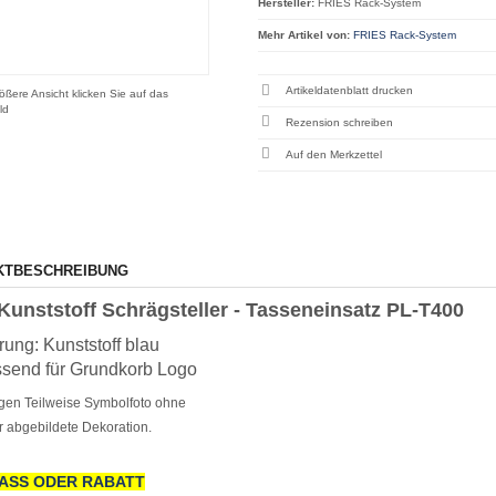
Hersteller:
FRIES Rack-System
Mehr Artikel von:
FRIES Rack-System
Artikeldatenblatt drucken
ößere Ansicht klicken Sie auf das
ld
Rezension schreiben
KTBESCHREIBUNG
 Kunststoff Schrägsteller - Tasseneinsatz PL-T400
ung: Kunststoff blau
ssend für Grundkorb Logo
gen Teilweise Symbolfoto ohne
r abgebildete Dekoration.
ASS ODER RABATT