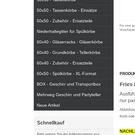
50x50 - Tassenkörbe - Einsätze
50x50 - Zubehör - Ersatzteile
Für eine gr
Vorschaubi
Niederhaltegitter für Spülkörbe
60x40 - Gläserracks - Gläserkörbe
60x40 - Grundkörbe - Tellerkörbe
60x40 - Zubehör - Ersatzteile
60x50 - Spülkörbe - XL-Format
PRODU
Fries
BOX - Geschirr und Transportbox
Ausführ
Mehrweg Geschirr und Partyteller
nur pa
Neue Artikel
Abbildun
Korb ode
Schnellkauf
NACHL
Bitte geben Sie die Artikelnummer aus