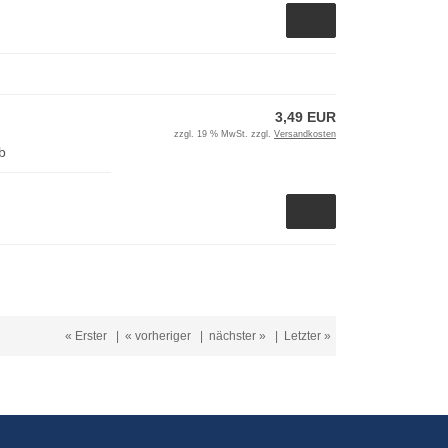
3,49 EUR
zzgl. 19 % MwSt. zzgl.
Versandkosten
b
« Erster
|
« vorheriger
|
nächster »
|
Letzter »