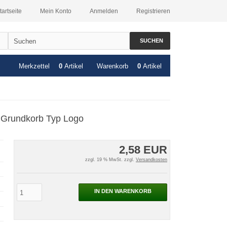
tartseite
Mein Konto
Anmelden
Registrieren
SUCHEN
Merkzettel
0
Artikel
Warenkorb
0
Artikel
r Grundkorb Typ Logo
2,58 EUR
zzgl. 19 % MwSt. zzgl.
Versandkosten
IN DEN WARENKORB