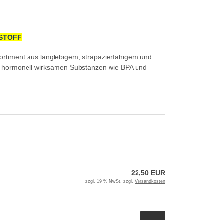
TSTOFF
Sortiment aus langlebigem, strapazierfähigem und
von hormonell wirksamen Substanzen wie BPA und
22,50 EUR
zzgl. 19 % MwSt. zzgl.
Versandkosten