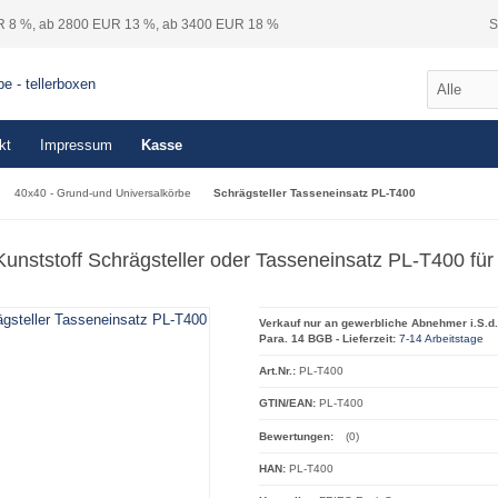
R 8 %, ab 2800 EUR 13 %, ab 3400 EUR 18 %
S
kt
Impressum
Kasse
40x40 - Grund-und Universalkörbe
Schrägsteller Tasseneinsatz PL-T400
Kunststoff Schrägsteller oder Tasseneinsatz PL-T400 fü
Verkauf nur an gewerbliche Abnehmer i.S.d.
Para. 14 BGB - Lieferzeit:
7-14 Arbeitstage
Art.Nr.:
PL-T400
GTIN/EAN:
PL-T400
Bewertungen:
(0)
HAN:
PL-T400